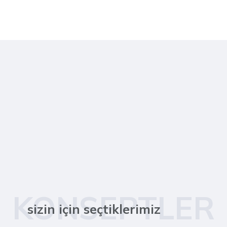
KONSEPTLER
sizin için seçtiklerimiz