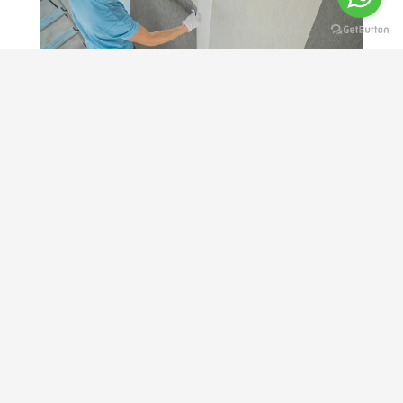
KOLAY UYGULAMA
Dikkatlice gelecek adımları izleyin: İstenilen
uzunlukta şeritler kesilir. Ölçü yüksekliğini
dikkate alın. (Talimatlar etiketin ön…
DEVAMI