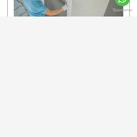
KOLAY UYGULAMA
Dikkatlice gelecek adımları izleyin: İstenilen
uzunlukta şeritler kesilir. Ölçü yüksekliğini
dikkate alın. (Talimatlar etiketin ön…
DEVAMI