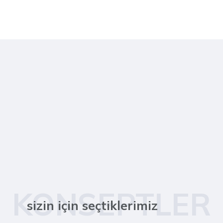
KONSEPTLER
sizin için seçtiklerimiz