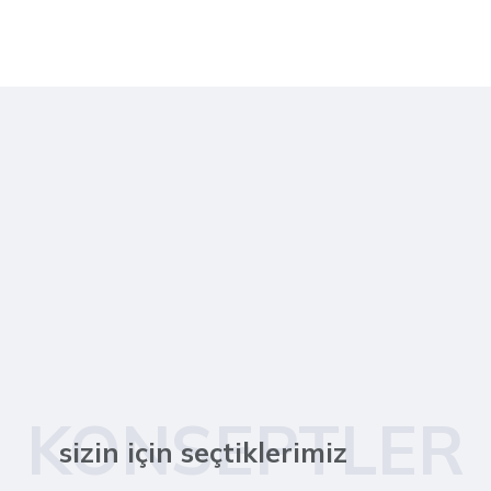
KONSEPTLER
sizin için seçtiklerimiz