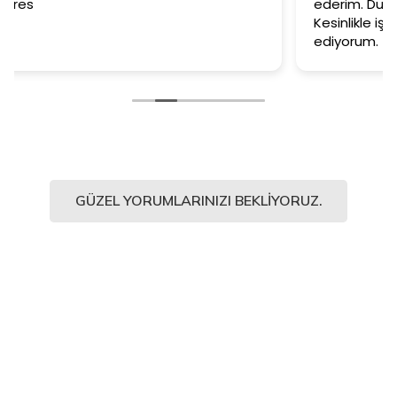
ederim. Duvar kağıtlarımız muazzam oldu.
Kesinlikle işinin en iyisi diyebilirim. Şiddetle tavsiye
ediyorum.
GÜZEL YORUMLARINIZI BEKLIYORUZ.