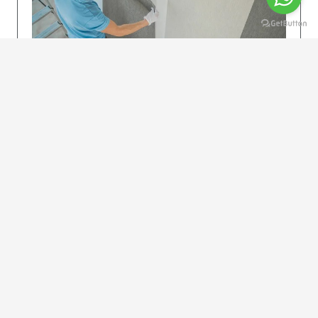
KOLAY UYGULAMA
Dikkatlice gelecek adımları izleyin: İstenilen
uzunlukta şeritler kesilir. Ölçü yüksekliğini
dikkate alın. (Talimatlar etiketin ön…
DEVAMI