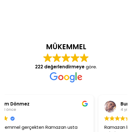
MÜKEMMEL
222 değerlendirmeye
göre.
Burcu Ekinci
4 yıl önce
Ramazan beye ilgisinden dolayı çok teşekkür