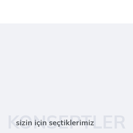
KONSEPTLER
sizin için seçtiklerimiz