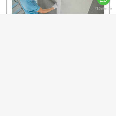
KOLAY UYGULAMA
Dikkatlice gelecek adımları izleyin: İstenilen
uzunlukta şeritler kesilir. Ölçü yüksekliğini
dikkate alın. (Talimatlar etiketin ön…
DEVAMI