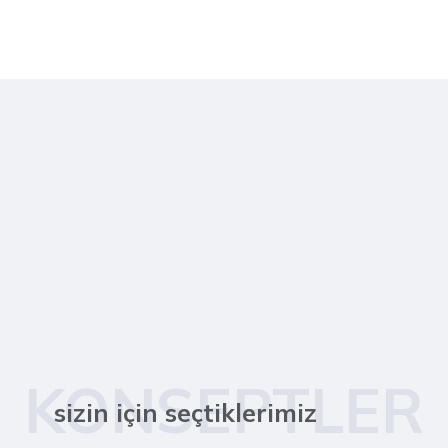
KONSEPTLER
sizin için seçtiklerimiz