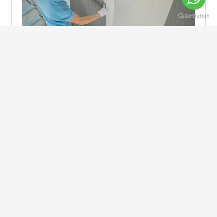
KOLAY UYGULAMA
Dikkatlice gelecek adımları izleyin: İstenilen
uzunlukta şeritler kesilir. Ölçü yüksekliğini
dikkate alın. (Talimatlar etiketin ön…
DEVAMI