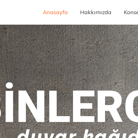
Anasayfa
Hakkımızda
Konse
INLER
duvar kağıd