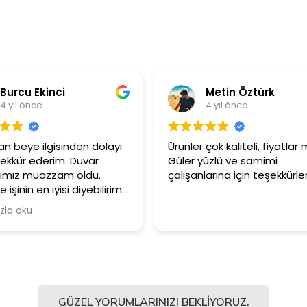
Metin Öztürk
Asli Er
4 yıl önce
4 yıl önc
Ürünler çok kaliteli, fiyatlar makul.
3+1 evin kagidi
Güler yüzlü ve samimi
tutar
çalışanlarına için teşekkürler.
GÜZEL YORUMLARINIZI BEKLIYORUZ.