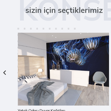
KONS
sizin için seçtiklerimiz
Yatak Odası Duvar Kağıtları