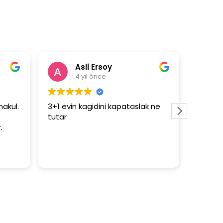
soy
Nermin Aydın
e
4 yıl önce
ni kapataslak ne
Çok güzel tşk milano