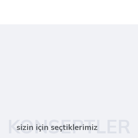
KONSEPTLER
sizin için seçtiklerimiz