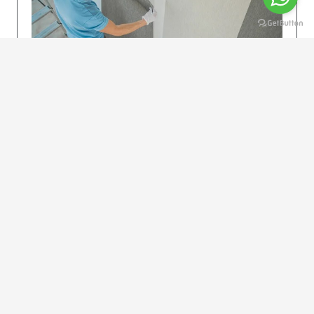
KOLAY UYGULAMA
Dikkatlice gelecek adımları izleyin: İstenilen
uzunlukta şeritler kesilir. Ölçü yüksekliğini
dikkate alın. (Talimatlar etiketin ön…
DEVAMI