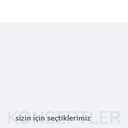
KONSEPTLER
sizin için seçtiklerimiz