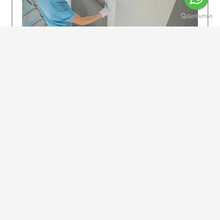
KOLAY UYGULAMA
Dikkatlice gelecek adımları izleyin: İstenilen
uzunlukta şeritler kesilir. Ölçü yüksekliğini
dikkate alın. (Talimatlar etiketin ön…
DEVAMI