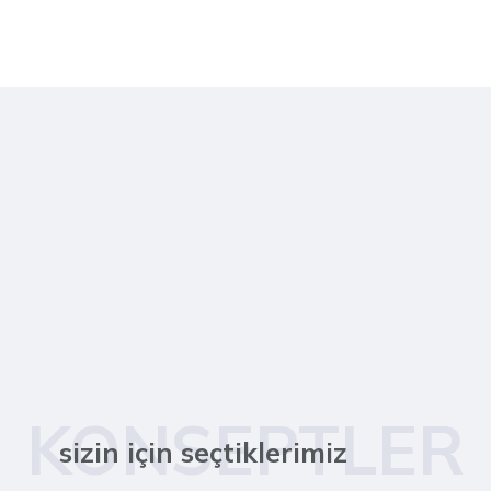
KONSEPTLER
sizin için seçtiklerimiz