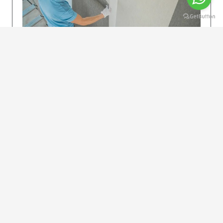
KOLAY UYGULAMA
Dikkatlice gelecek adımları izleyin: İstenilen
uzunlukta şeritler kesilir. Ölçü yüksekliğini
dikkate alın. (Talimatlar etiketin ön…
DEVAMI