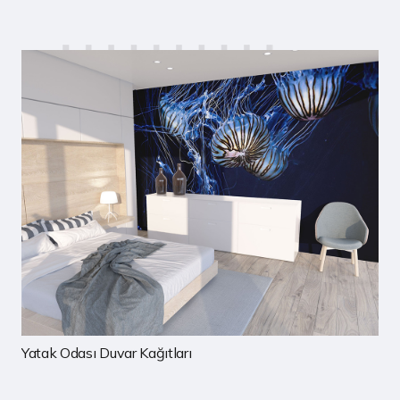
rı
Çocuk Odası Duvar Kağıtla