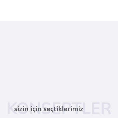
KONSEPTLER
sizin için seçtiklerimiz