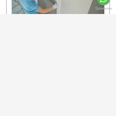
KOLAY UYGULAMA
Dikkatlice gelecek adımları izleyin: İstenilen
uzunlukta şeritler kesilir. Ölçü yüksekliğini
dikkate alın. (Talimatlar etiketin ön…
DEVAMI