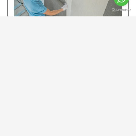
KOLAY UYGULAMA
Dikkatlice gelecek adımları izleyin: İstenilen
uzunlukta şeritler kesilir. Ölçü yüksekliğini
dikkate alın. (Talimatlar etiketin ön…
DEVAMI