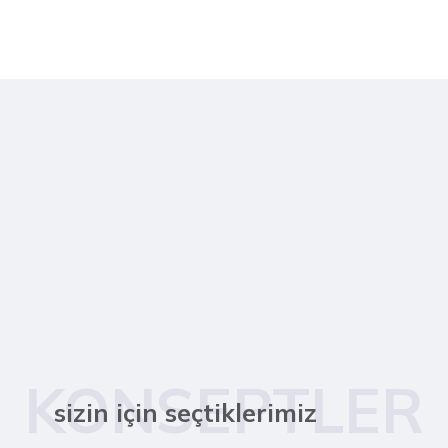
KONSEPTLER
sizin için seçtiklerimiz