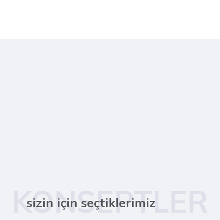
KONSEPTLER
sizin için seçtiklerimiz