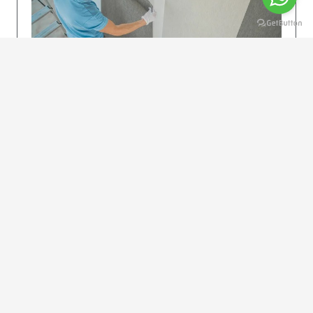
KOLAY UYGULAMA
Dikkatlice gelecek adımları izleyin: İstenilen
uzunlukta şeritler kesilir. Ölçü yüksekliğini
dikkate alın. (Talimatlar etiketin ön…
DEVAMI