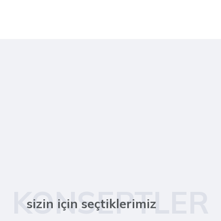
KONSEPTLER
sizin için seçtiklerimiz