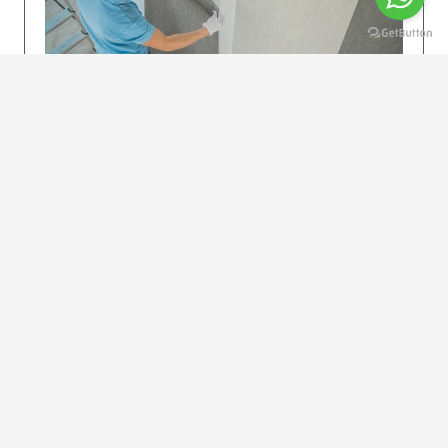
KOLAY UYGULAMA
Dikkatlice gelecek adımları izleyin: İstenilen
uzunlukta şeritler kesilir. Ölçü yüksekliğini
dikkate alın. (Talimatlar etiketin ön…
DEVAMI