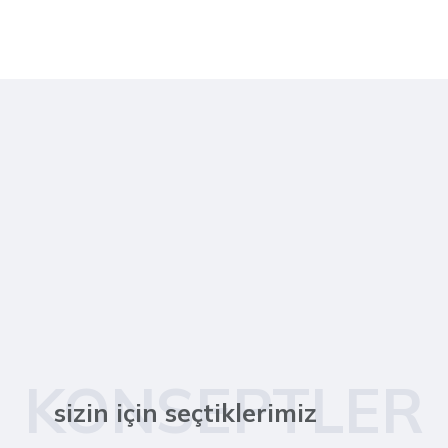
KONSEPTLER
sizin için seçtiklerimiz