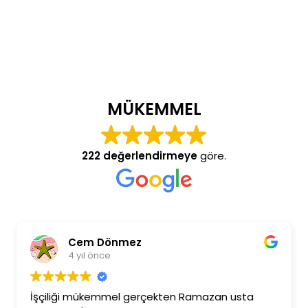
MÜKEMMEL
222 değerlendirmeye
göre.
Cem Dönmez
4 yıl önce
İşçiliği mükemmel gerçekten Ramazan usta
R