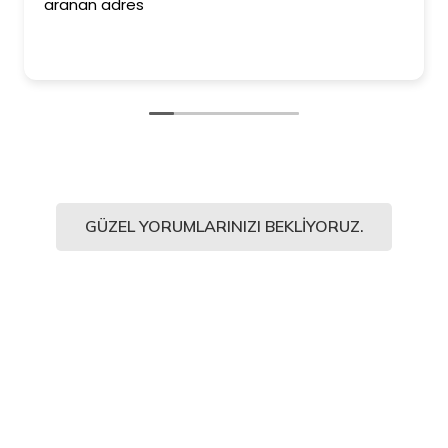
aranan adres
e
K
e
GÜZEL YORUMLARINIZI BEKLIYORUZ.