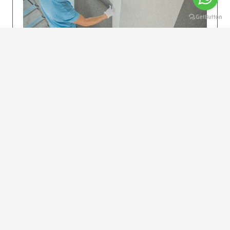
KOLAY UYGULAMA
Dikkatlice gelecek adımları izleyin: İstenilen
uzunlukta şeritler kesilir. Ölçü yüksekliğini
dikkate alın. (Talimatlar etiketin ön…
DEVAMI