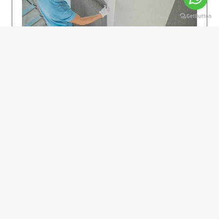
KOLAY UYGULAMA
Dikkatlice gelecek adımları izleyin: İstenilen
uzunlukta şeritler kesilir. Ölçü yüksekliğini
dikkate alın. (Talimatlar etiketin ön…
DEVAMI