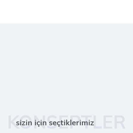
KONSEPTLER
sizin için seçtiklerimiz