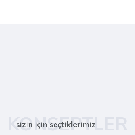
KONSEPTLER
sizin için seçtiklerimiz