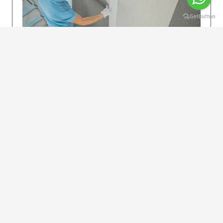
KOLAY UYGULAMA
Dikkatlice gelecek adımları izleyin: İstenilen
uzunlukta şeritler kesilir. Ölçü yüksekliğini
dikkate alın. (Talimatlar etiketin ön…
DEVAMI