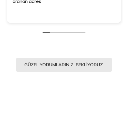
ranan adres
ederi
Kesinl
ediyo
GÜZEL YORUMLARINIZI BEKLIYORUZ.