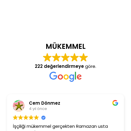
MÜKEMMEL
222 değerlendirmeye
göre.
Cem Dönmez
4 yıl önce
şçiliği mükemmel gerçekten Ramazan usta
Ramaz