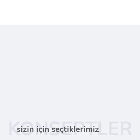
KONSEPTLER
sizin için seçtiklerimiz