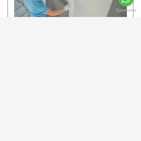
KOLAY UYGULAMA
Dikkatlice gelecek adımları izleyin: İstenilen
uzunlukta şeritler kesilir. Ölçü yüksekliğini
dikkate alın. (Talimatlar etiketin ön…
DEVAMI