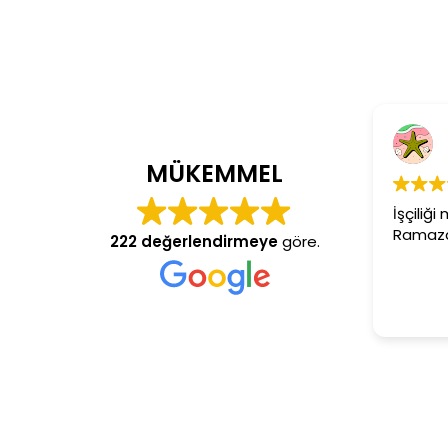
Cem Dö
4 yıl önce
MÜKEMMEL
İşçiliği mükemm
Ramazan usta a
222 değerlendirmeye
göre.