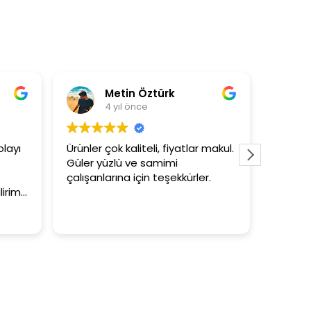
Metin Öztürk
Asli Ers
4 yıl önce
4 yıl önce
Ürünler çok kaliteli, fiyatlar makul.
3+1 evin kagidin
Güler yüzlü ve samimi
tutar
çalışanlarına için teşekkürler.