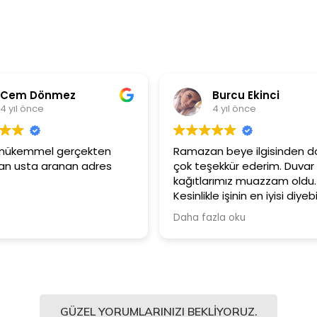
nmez
Burcu Ekinci
4 yıl önce
el gerçekten
Ramazan beye ilgisinden dolayı
ranan adres
çok teşekkür ederim. Duvar
kağıtlarımız muazzam oldu.
Kesinlikle işinin en iyisi diyebilirim.
Şiddetle tavsiye ediyorum.
Daha fazla oku
GÜZEL YORUMLARINIZI BEKLIYORUZ.