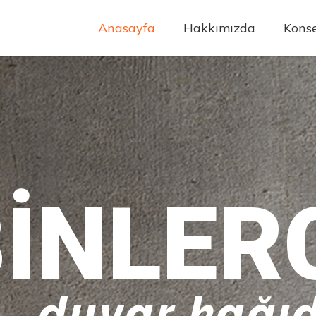
Anasayfa
Hakkımızda
Konse
INLER
duvar kağıd