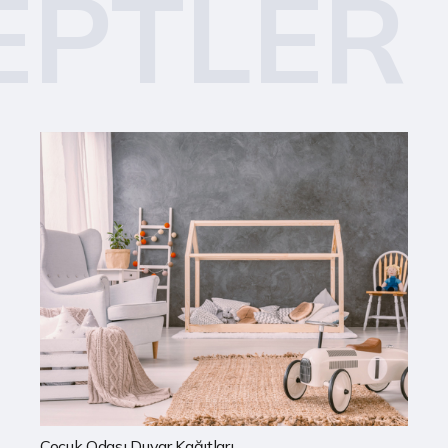
EPTLER
Mutfak Duvar Kağıtları