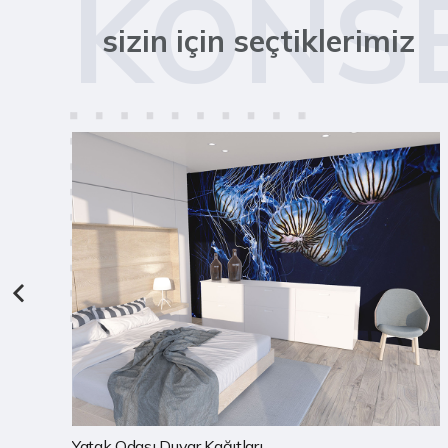
KONS
sizin için seçtiklerimiz
Çocuk Odası Duvar Kağıtları