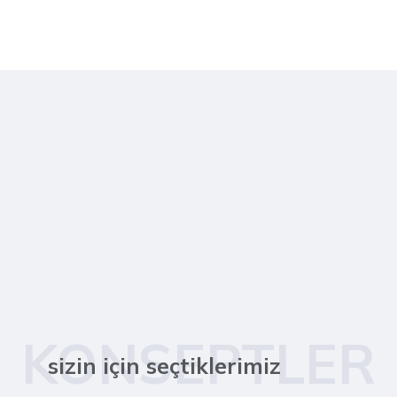
KONSEPTLER
sizin için seçtiklerimiz