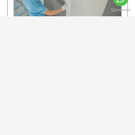
KOLAY UYGULAMA
Dikkatlice gelecek adımları izleyin: İstenilen
uzunlukta şeritler kesilir. Ölçü yüksekliğini
dikkate alın. (Talimatlar etiketin ön…
DEVAMI