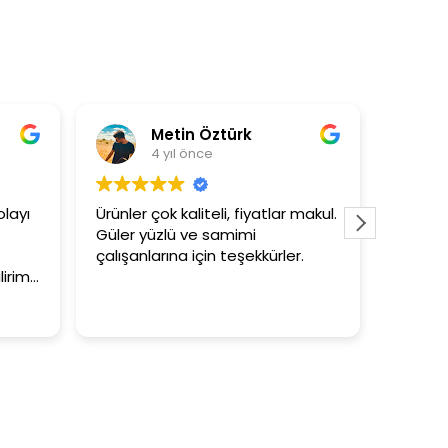
Metin Öztürk
As
4 yıl önce
4 
yı
Ürünler çok kaliteli, fiyatlar makul.
3+1 evin 
Güler yüzlü ve samimi
tutar
çalışanlarına için teşekkürler.
im.