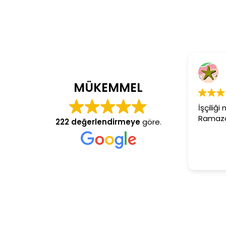
C
4 y
MÜKEMMEL
İşçiliği 
Ramazan 
222 değerlendirmeye
göre.