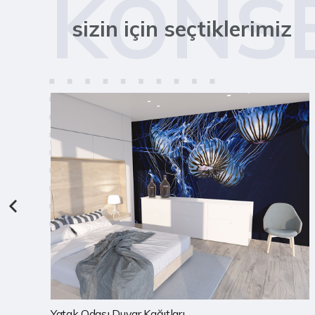
KONS
sizin için seçtiklerimiz
Çocuk Odası Duvar Kağıtları