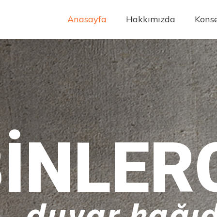
Anasayfa
Hakkımızda
Konse
INLER
duvar kağıd