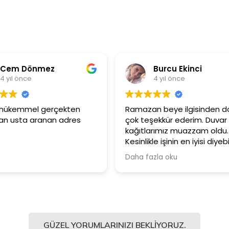
em Dönmez
Burcu Ekinci
ıl önce
4 yıl önce
mükemmel gerçekten
Ramazan beye ilgisinden dola
usta aranan adres
çok teşekkür ederim. Duvar
kağıtlarımız muazzam oldu.
Kesinlikle işinin en iyisi diyebilir
Şiddetle tavsiye ediyorum.
Daha fazla oku
GÜZEL YORUMLARINIZI BEKLIYORUZ.