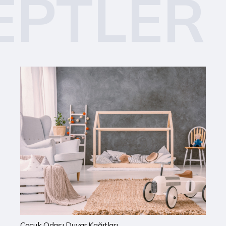
EPTLER
Mutfak Duvar Kağıtları