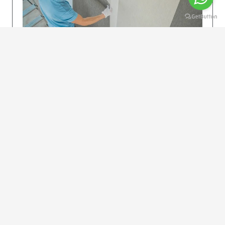
KOLAY UYGULAMA
Dikkatlice gelecek adımları izleyin: İstenilen
uzunlukta şeritler kesilir. Ölçü yüksekliğini
dikkate alın. (Talimatlar etiketin ön…
DEVAMI