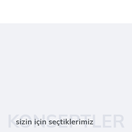
KONSEPTLER
sizin için seçtiklerimiz