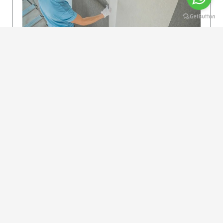
KOLAY UYGULAMA
Dikkatlice gelecek adımları izleyin: İstenilen
uzunlukta şeritler kesilir. Ölçü yüksekliğini
dikkate alın. (Talimatlar etiketin ön…
DEVAMI