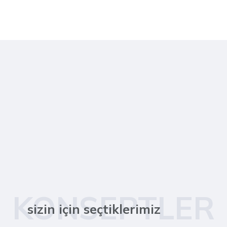
KONSEPTLER
sizin için seçtiklerimiz