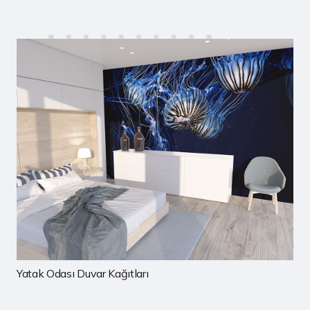
ar Kağıtları
Çocuk Odası Duv