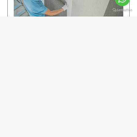
KOLAY UYGULAMA
Dikkatlice gelecek adımları izleyin: İstenilen
uzunlukta şeritler kesilir. Ölçü yüksekliğini
dikkate alın. (Talimatlar etiketin ön…
DEVAMI