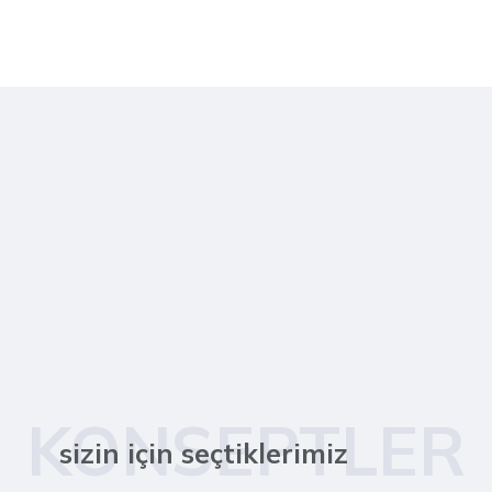
KONSEPTLER
sizin için seçtiklerimiz