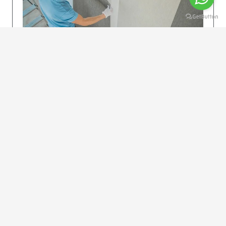
KOLAY UYGULAMA
Dikkatlice gelecek adımları izleyin: İstenilen
uzunlukta şeritler kesilir. Ölçü yüksekliğini
dikkate alın. (Talimatlar etiketin ön…
DEVAMI