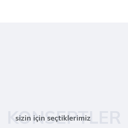
KONSEPTLER
sizin için seçtiklerimiz