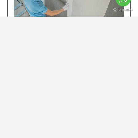
KOLAY UYGULAMA
Dikkatlice gelecek adımları izleyin: İstenilen
uzunlukta şeritler kesilir. Ölçü yüksekliğini
dikkate alın. (Talimatlar etiketin ön…
DEVAMI