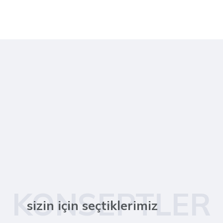
KONSEPTLER
sizin için seçtiklerimiz