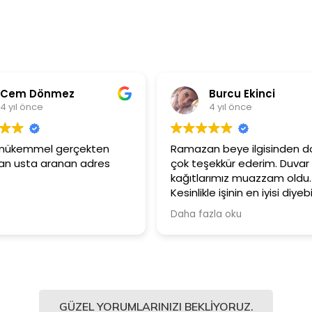
em Dönmez
Burcu Ekinci
ıl önce
4 yıl önce
mükemmel gerçekten
Ramazan beye ilgisinden dola
usta aranan adres
çok teşekkür ederim. Duvar
kağıtlarımız muazzam oldu.
Kesinlikle işinin en iyisi diyebilir
Şiddetle tavsiye ediyorum.
Daha fazla oku
GÜZEL YORUMLARINIZI BEKLIYORUZ.