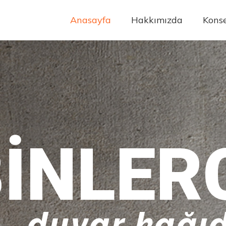
Anasayfa
Hakkımızda
Konse
INLER
duvar kağıd