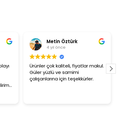
Metin Öztürk
As
4 yıl önce
4 
yı
Ürünler çok kaliteli, fiyatlar makul.
3+1 evin 
Güler yüzlü ve samimi
tutar
çalışanlarına için teşekkürler.
im.