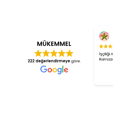
C
4 y
MÜKEMMEL
İşçiliği 
Ramazan 
222 değerlendirmeye
göre.