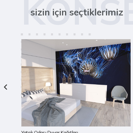
KONS
sizin için seçtiklerimiz
Çocuk Odası Duvar Kağıtları