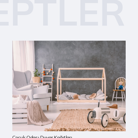
EPTLER
Mutfak Duvar Kağıtları