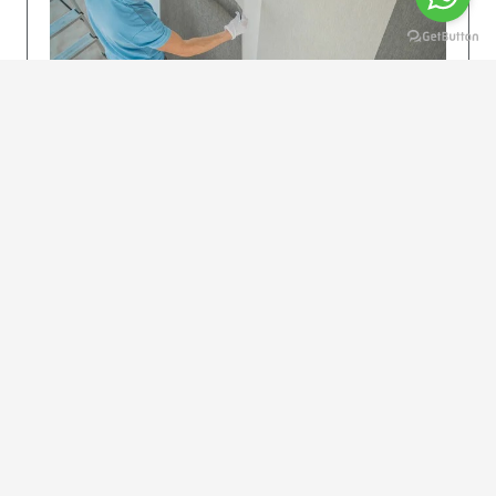
KOLAY UYGULAMA
Dikkatlice gelecek adımları izleyin: İstenilen
uzunlukta şeritler kesilir. Ölçü yüksekliğini
dikkate alın. (Talimatlar etiketin ön…
DEVAMI