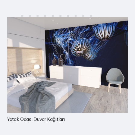
rı
Çocuk Odası Duvar Kağıtla