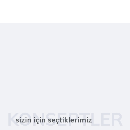
KONSEPTLER
sizin için seçtiklerimiz