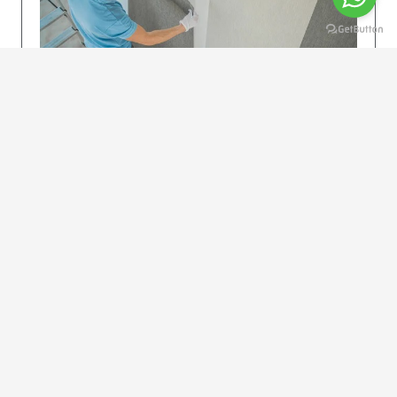
KOLAY UYGULAMA
Dikkatlice gelecek adımları izleyin: İstenilen
uzunlukta şeritler kesilir. Ölçü yüksekliğini
dikkate alın. (Talimatlar etiketin ön…
DEVAMI