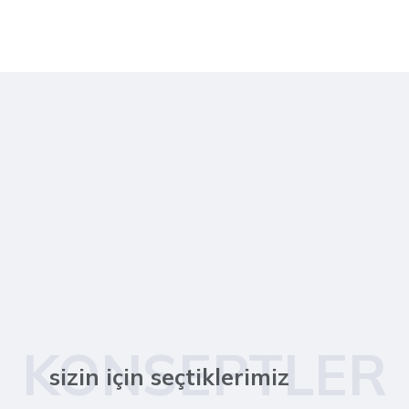
KONSEPTLER
sizin için seçtiklerimiz