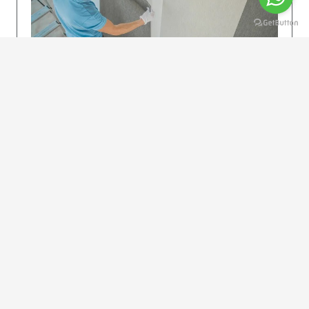
KOLAY UYGULAMA
Dikkatlice gelecek adımları izleyin: İstenilen
uzunlukta şeritler kesilir. Ölçü yüksekliğini
dikkate alın. (Talimatlar etiketin ön…
DEVAMI