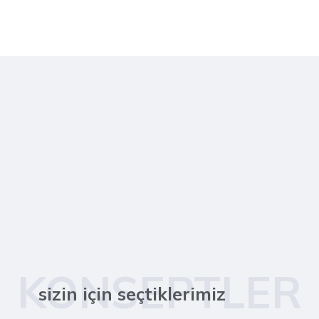
KONSEPTLER
sizin için seçtiklerimiz