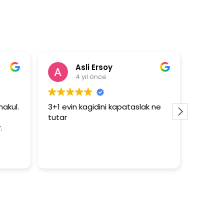
Asli Ersoy
4 yıl önce
makul.
3+1 evin kagidini kapataslak ne
Çok gü
tutar
.