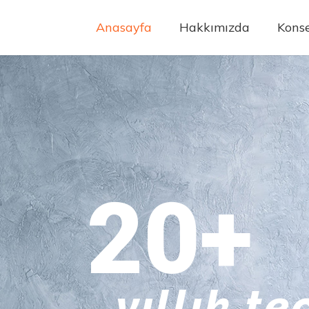
Anasayfa
Hakkımızda
Konse
20+
yıllık t