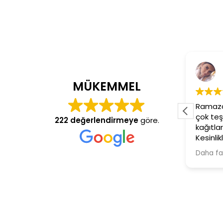
Cem Dönmez
4 yıl önce
MÜKEMMEL
İşçiliği mükemmel gerçekten
Ramazan
Ramazan usta aranan adres
çok teş
222 değerlendirmeye
göre.
kağıtla
Kesinlikl
Şiddetl
Daha fa