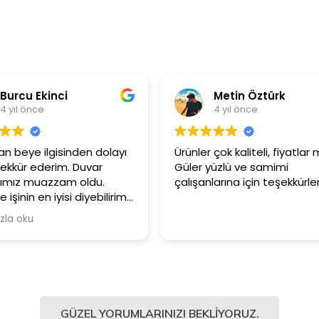
Burcu Ekinci
Metin Öztürk
4 yıl önce
4 yıl önce
 beye ilgisinden dolayı
Ürünler çok kaliteli, fiyatlar 
ekkür ederim. Duvar
Güler yüzlü ve samimi
rımız muazzam oldu.
çalışanlarına için teşekkürler
e işinin en iyisi diyebilirim.
e tavsiye ediyorum.
zla oku
GÜZEL YORUMLARINIZI BEKLIYORUZ.