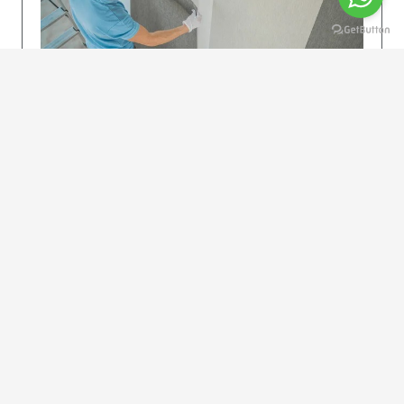
KOLAY UYGULAMA
Dikkatlice gelecek adımları izleyin: İstenilen
uzunlukta şeritler kesilir. Ölçü yüksekliğini
dikkate alın. (Talimatlar etiketin ön…
DEVAMI