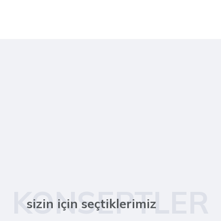
KONSEPTLER
sizin için seçtiklerimiz