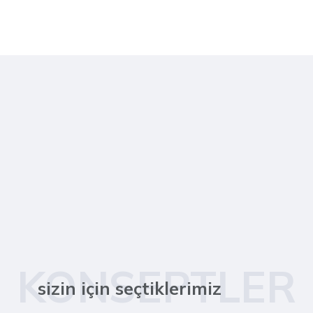
KONSEPTLER
sizin için seçtiklerimiz