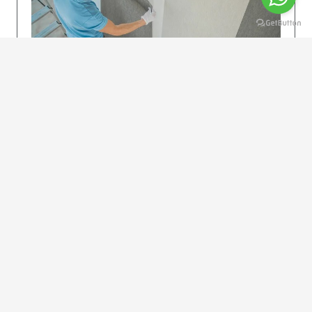
KOLAY UYGULAMA
Dikkatlice gelecek adımları izleyin: İstenilen
uzunlukta şeritler kesilir. Ölçü yüksekliğini
dikkate alın. (Talimatlar etiketin ön…
DEVAMI