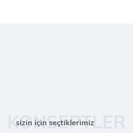
KONSEPTLER
sizin için seçtiklerimiz