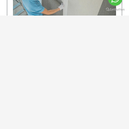
KOLAY UYGULAMA
Dikkatlice gelecek adımları izleyin: İstenilen
uzunlukta şeritler kesilir. Ölçü yüksekliğini
dikkate alın. (Talimatlar etiketin ön…
DEVAMI