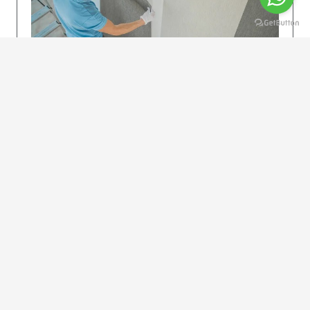
KOLAY UYGULAMA
Dikkatlice gelecek adımları izleyin: İstenilen
uzunlukta şeritler kesilir. Ölçü yüksekliğini
dikkate alın. (Talimatlar etiketin ön…
DEVAMI