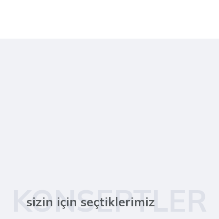
KONSEPTLER
sizin için seçtiklerimiz