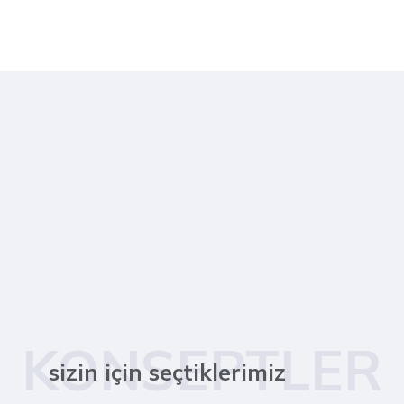
KONSEPTLER
sizin için seçtiklerimiz