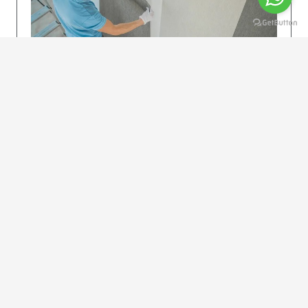
KOLAY UYGULAMA
Dikkatlice gelecek adımları izleyin: İstenilen
uzunlukta şeritler kesilir. Ölçü yüksekliğini
dikkate alın. (Talimatlar etiketin ön…
DEVAMI