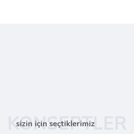
KONSEPTLER
sizin için seçtiklerimiz