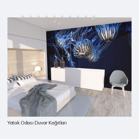
rı
Çocuk Odası Duvar Kağıtla