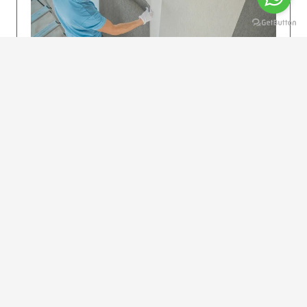
KOLAY UYGULAMA
Dikkatlice gelecek adımları izleyin: İstenilen
uzunlukta şeritler kesilir. Ölçü yüksekliğini
dikkate alın. (Talimatlar etiketin ön…
DEVAMI