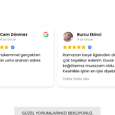
em Dönmez
Burcu Ekinci
yıl önce
4 yıl önce
mükemmel gerçekten
Ramazan beye ilgisinden dola
usta aranan adres
çok teşekkür ederim. Duvar
kağıtlarımız muazzam oldu.
Kesinlikle işinin en iyisi diyebilir
Şiddetle tavsiye ediyorum.
Daha fazla oku
GÜZEL YORUMLARINIZI BEKLIYORUZ.