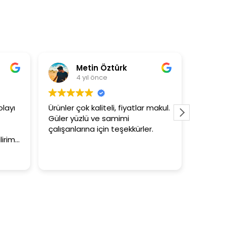
Metin Öztürk
A
4 yıl önce
4 
yı
Ürünler çok kaliteli, fiyatlar makul.
3+1 evin 
Güler yüzlü ve samimi
tutar
çalışanlarına için teşekkürler.
im.