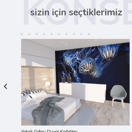
KONS
sizin için seçtiklerimiz
Çocuk Odası Duvar Kağıtları