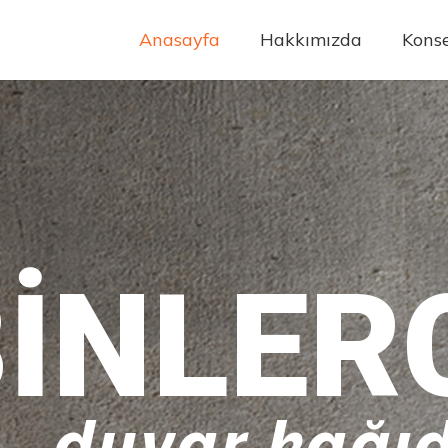
Anasayfa
Hakkımızda
Konse
INLER
duvar kağıd