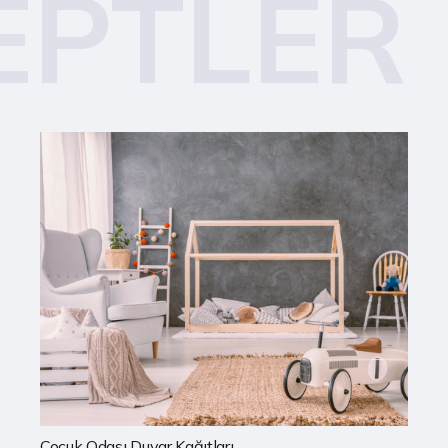
EPTLER
Mutfak Duvar Kağıtları