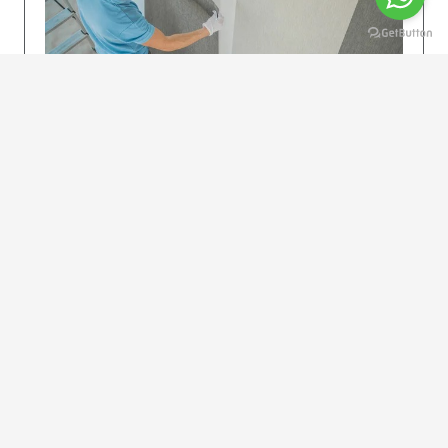
KOLAY UYGULAMA
Dikkatlice gelecek adımları izleyin: İstenilen
uzunlukta şeritler kesilir. Ölçü yüksekliğini
dikkate alın. (Talimatlar etiketin ön…
DEVAMI