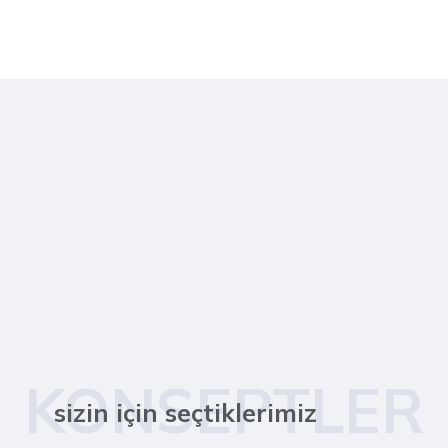
KONSEPTLER
sizin için seçtiklerimiz