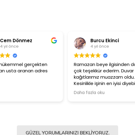
ez
Burcu Ekinci
4 yıl önce
gerçekten
Ramazan beye ilgisinden dolayı
an adres
çok teşekkür ederim. Duvar
kağıtlarımız muazzam oldu.
Kesinlikle işinin en iyisi diyebilirim.
Şiddetle tavsiye ediyorum.
Daha fazla oku
GÜZEL YORUMLARINIZI BEKLIYORUZ.