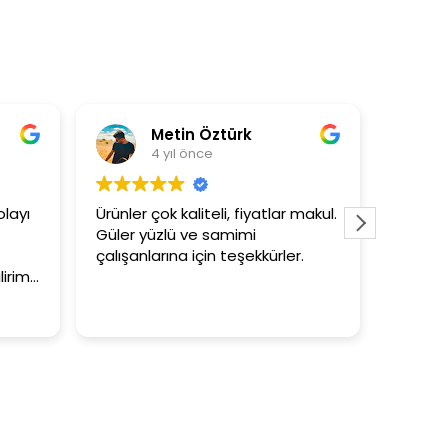
Metin Öztürk
Asli Ersoy
4 yıl önce
4 yıl önce
Ürünler çok kaliteli, fiyatlar makul.
3+1 evin kagidini k
Güler yüzlü ve samimi
tutar
çalışanlarına için teşekkürler.