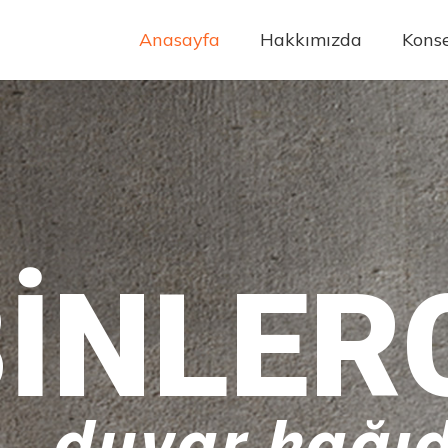
Anasayfa
Hakkımızda
Konse
INLER
duvar kağıd