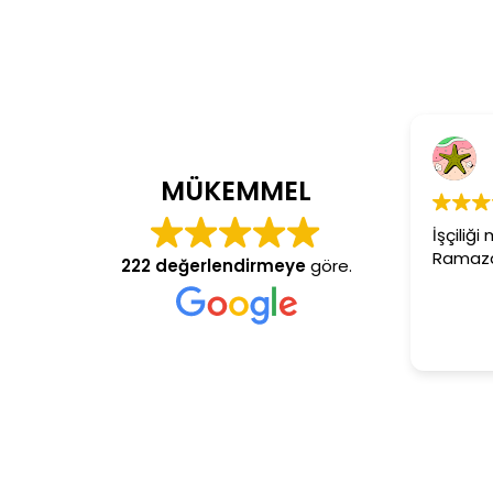
Cem Dönm
4 yıl önce
MÜKEMMEL
İşçiliği mükemmel 
Ramazan usta aran
222 değerlendirmeye
göre.