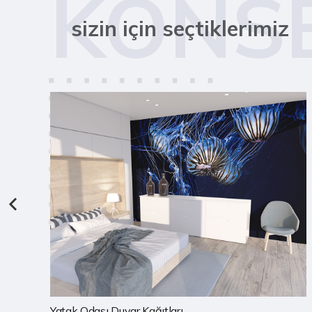
KONS
sizin için seçtiklerimiz
Çocuk Odası Duvar Kağıtları