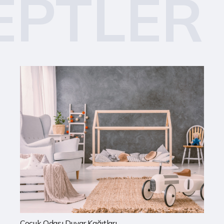
EPTLER
Mutfak Duvar Kağıtları