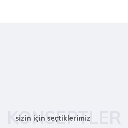
KONSEPTLER
sizin için seçtiklerimiz