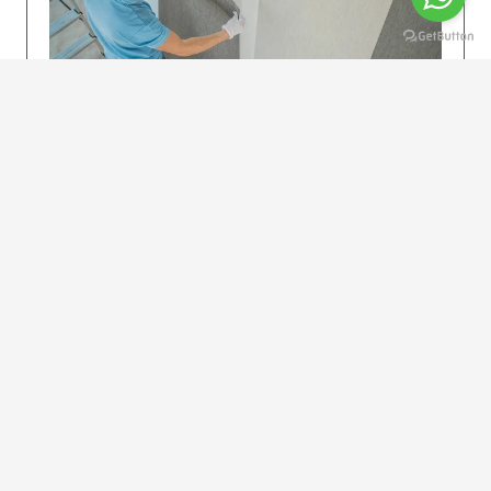
KOLAY UYGULAMA
Dikkatlice gelecek adımları izleyin: İstenilen
uzunlukta şeritler kesilir. Ölçü yüksekliğini
dikkate alın. (Talimatlar etiketin ön…
DEVAMI