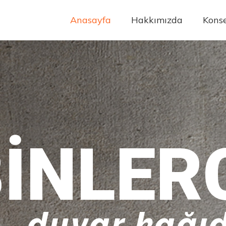
Anasayfa
Hakkımızda
Konse
INLER
duvar kağıd