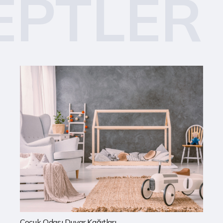
EPTLER
Mutfak Duvar Kağıtları