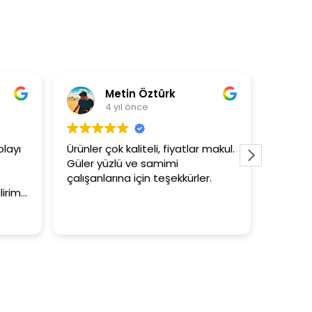
Metin Öztürk
Asli Ersoy
 yıl önce
4 yıl önce
ok kaliteli, fiyatlar makul.
3+1 evin kagidini kapataslak
zlü ve samimi
tutar
rına için teşekkürler.