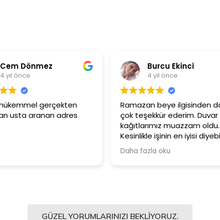
Burcu Ekinci
4 yıl önce
4
Ramazan beye ilgisinden dolayı
Ürünler ç
çok teşekkür ederim. Duvar
Güler yü
kağıtlarımız muazzam oldu.
çalışanla
Kesinlikle işinin en iyisi diyebilirim.
Şiddetle tavsiye ediyorum.
Daha fazla oku
GÜZEL YORUMLARINIZI BEKLIYORUZ.