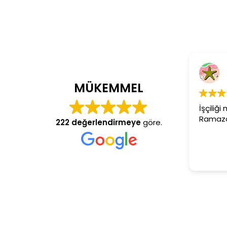
Cem Dönmez
4 yıl önce
MÜKEMMEL
İşçiliği mükemmel gerçekten
Ramazan usta aranan adres
222 değerlendirmeye
göre.