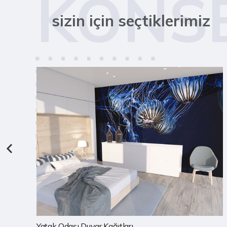
KONS
sizin için seçtiklerimiz
Çocuk Odası Duvar Kağıtları