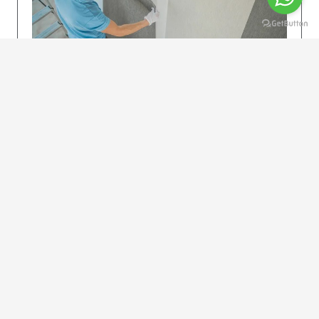
KOLAY UYGULAMA
Dikkatlice gelecek adımları izleyin: İstenilen
uzunlukta şeritler kesilir. Ölçü yüksekliğini
dikkate alın. (Talimatlar etiketin ön…
DEVAMI