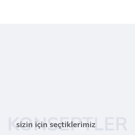
KONSEPTLER
sizin için seçtiklerimiz