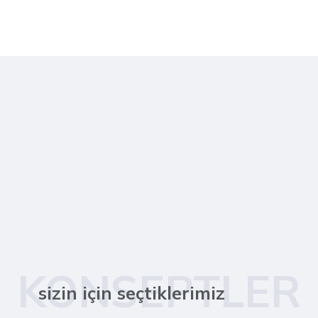
KONSEPTLER
sizin için seçtiklerimiz