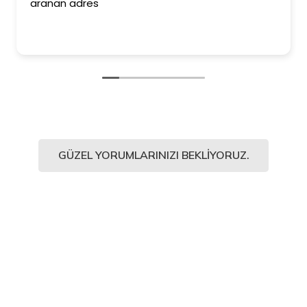
aranan adres
ede
Kesi
edi
GÜZEL YORUMLARINIZI BEKLIYORUZ.