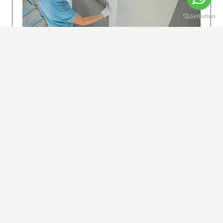
KOLAY UYGULAMA
Dikkatlice gelecek adımları izleyin: İstenilen
uzunlukta şeritler kesilir. Ölçü yüksekliğini
dikkate alın. (Talimatlar etiketin ön…
DEVAMI