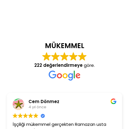
MÜKEMMEL
222 değerlendirmeye
göre.
Cem Dönmez
4 yıl önce
İşçiliği mükemmel gerçekten Ramazan usta
Ram