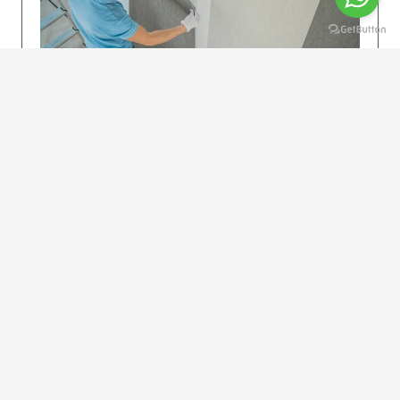
KOLAY UYGULAMA
Dikkatlice gelecek adımları izleyin: İstenilen
uzunlukta şeritler kesilir. Ölçü yüksekliğini
dikkate alın. (Talimatlar etiketin ön…
DEVAMI