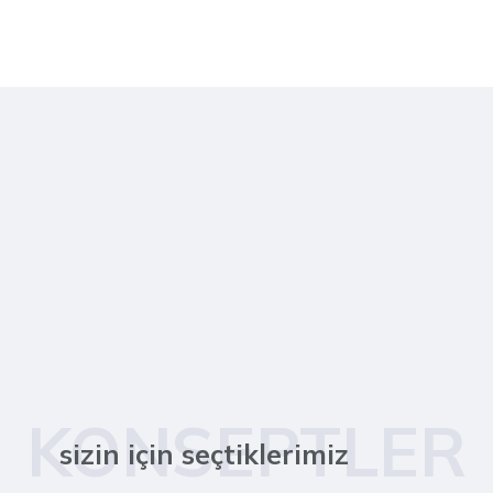
KONSEPTLER
sizin için seçtiklerimiz