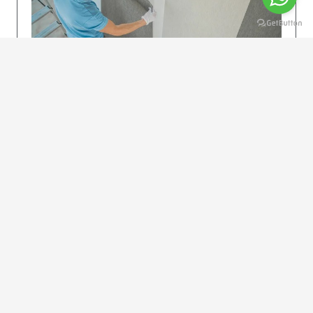
KOLAY UYGULAMA
Dikkatlice gelecek adımları izleyin: İstenilen
uzunlukta şeritler kesilir. Ölçü yüksekliğini
dikkate alın. (Talimatlar etiketin ön…
DEVAMI