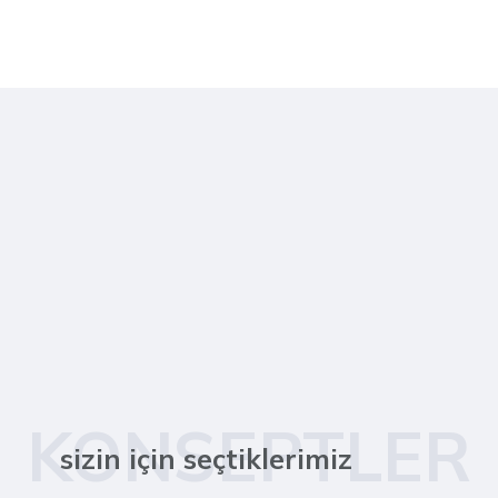
KONSEPTLER
sizin için seçtiklerimiz