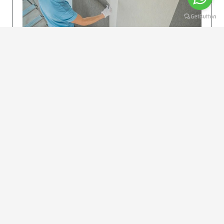
KOLAY UYGULAMA
Dikkatlice gelecek adımları izleyin: İstenilen
uzunlukta şeritler kesilir. Ölçü yüksekliğini
dikkate alın. (Talimatlar etiketin ön…
DEVAMI