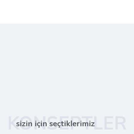
KONSEPTLER
sizin için seçtiklerimiz