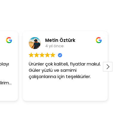
Metin Öztürk
Asli Ersoy
4 yıl önce
4 yıl önce
çok kaliteli, fiyatlar makul.
3+1 evin kagidini kapatasla
üzlü ve samimi
tutar
larına için teşekkürler.