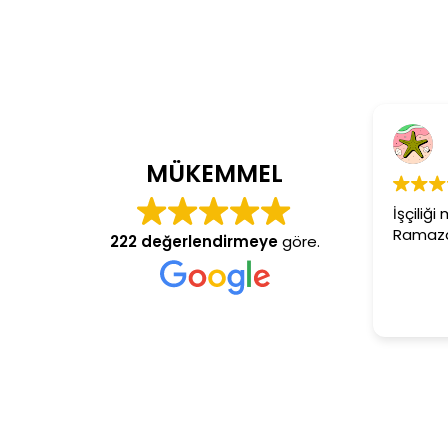
Cem Dönmez
4 yıl önce
MÜKEMMEL
İşçiliği mükemmel gerçekte
Ramazan usta aranan adre
222 değerlendirmeye
göre.