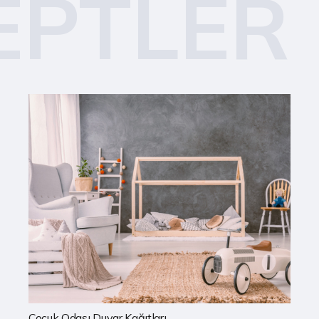
EPTLER
Mutfak Duvar Kağıtları