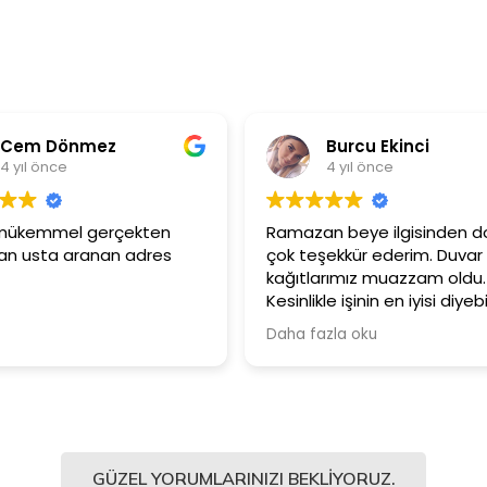
Burcu Ekinci
4 yıl önce
n
Ramazan beye ilgisinden dolayı
Ürünler 
s
çok teşekkür ederim. Duvar
Güler y
kağıtlarımız muazzam oldu.
çalışan
Kesinlikle işinin en iyisi diyebilirim.
Şiddetle tavsiye ediyorum.
Daha fazla oku
GÜZEL YORUMLARINIZI BEKLIYORUZ.