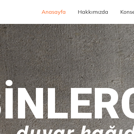
Anasayfa
Hakkımızda
Konse
INLER
duvar kağıd