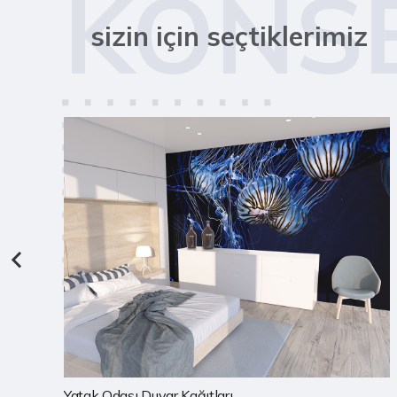
KONS
sizin için seçtiklerimiz
Çocuk Odası Duvar Kağıtları