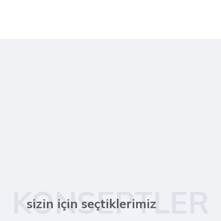
KONSEPTLER
sizin için seçtiklerimiz