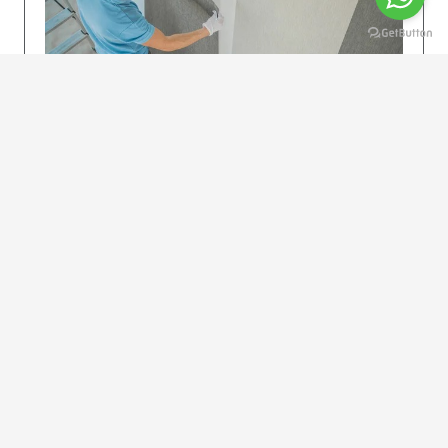
KOLAY UYGULAMA
Dikkatlice gelecek adımları izleyin: İstenilen
uzunlukta şeritler kesilir. Ölçü yüksekliğini
dikkate alın. (Talimatlar etiketin ön…
DEVAMI