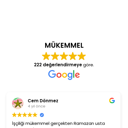
MÜKEMMEL
222 değerlendirmeye
göre.
Burcu Ekinci
4 yıl önce
zan usta
Ramazan beye ilgisinden dolayı çok teş