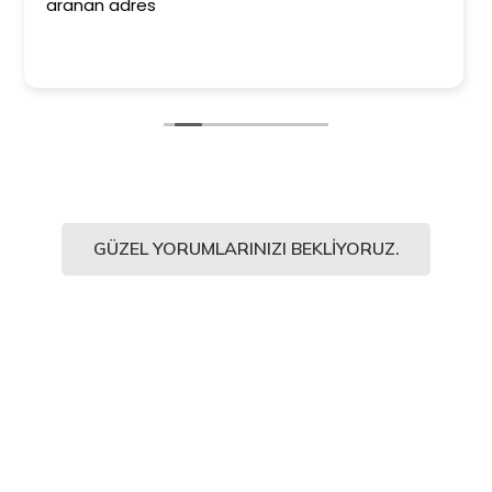
ederim. Duvar kağıtlarımız muazzam old
Kesinlikle işinin en iyisi diyebilirim. Şiddet
ediyorum.
GÜZEL YORUMLARINIZI BEKLIYORUZ.