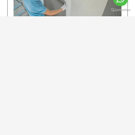
KOLAY UYGULAMA
Dikkatlice gelecek adımları izleyin: İstenilen
uzunlukta şeritler kesilir. Ölçü yüksekliğini
dikkate alın. (Talimatlar etiketin ön…
DEVAMI