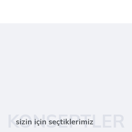
KONSEPTLER
sizin için seçtiklerimiz