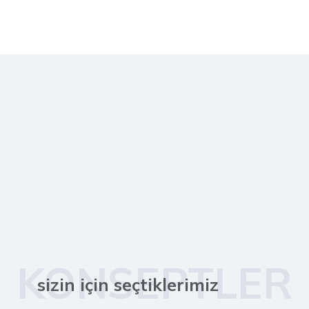
KONSEPTLER
sizin için seçtiklerimiz