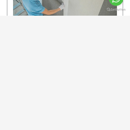
KOLAY UYGULAMA
Dikkatlice gelecek adımları izleyin: İstenilen
uzunlukta şeritler kesilir. Ölçü yüksekliğini
dikkate alın. (Talimatlar etiketin ön…
DEVAMI